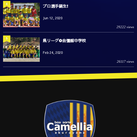
4
プロ選手誕生❗️
Jun 12, 2020
29222 views
5
県リーグ⚽️自彊館中学校
Feb 24, 2020
26117 views