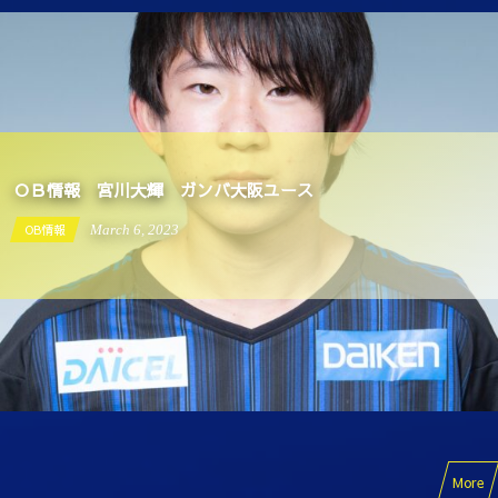
ＯＢ情報 宮川大輝 ガンバ大阪ユース
OB情報
March
6
,
2023
More