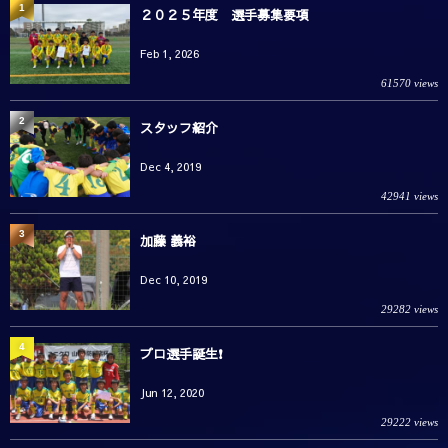
1
２０２５年度 選手募集要項
Feb 1, 2026
61570 views
2
スタッフ紹介
Dec 4, 2019
42941 views
3
加藤 義裕
Dec 10, 2019
29282 views
4
プロ選手誕生❗️
Jun 12, 2020
29222 views