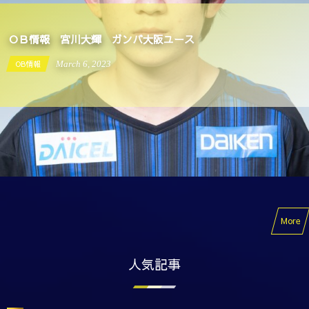
ＯＢ情報 宮川大輝 ガンバ大阪ユース
OB情報
March
6
,
2023
More
人気記事