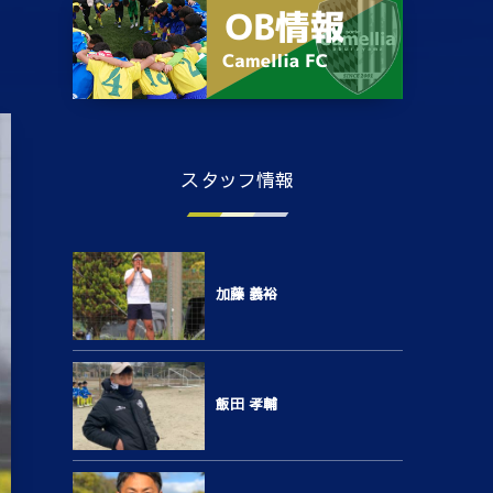
スタッフ情報
加藤 義裕
飯田 孝輔