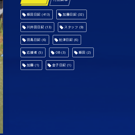
飯田日記
(413)
加藤日記
(32)
川井田日記
(13)
スタッフ
(9)
田島日記
(6)
舩津日記
(6)
応援者
(5)
OB
(3)
飯田
(2)
加藤
(1)
金子日記
(1)