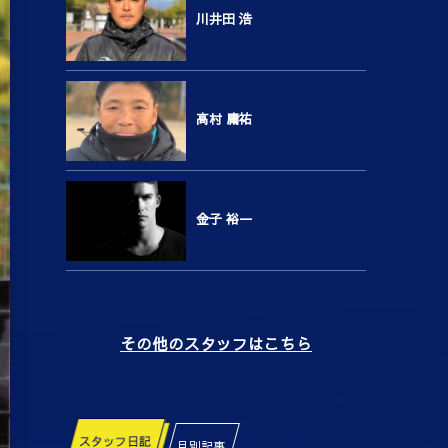
川井田 浩
高村 庸祐
金子 裕一
その他のスタッフはこちら
スタッフ日記
月別記事