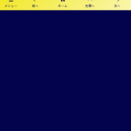
メニュー
前へ
ホーム
先頭へ
次へ
8/8,9結果速報！
2026年度 KYFA第43回九州女子サッカー選手権大会 兼 第48回皇后杯九州
大会（長崎県開催）9/12～14開催！残るは鹿児島8/9決定予定！
オフィシャルスポンサー