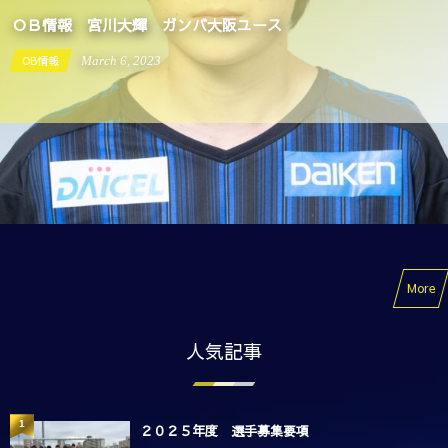
宮川大輝 ガンバ大阪ユース
rch
6
,
2023
OB情報
S
More
人気記事
1
２０２５年度 選手募集要項