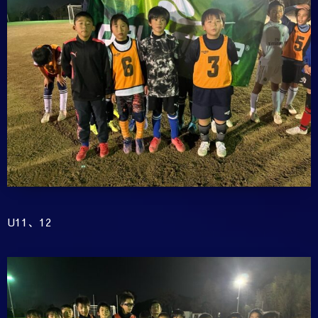
U11、12