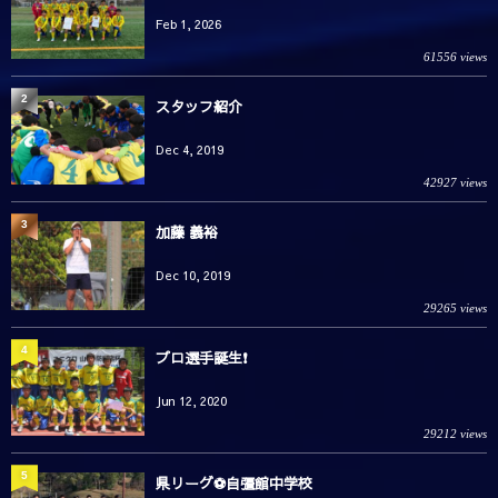
Feb 1, 2026
61556 views
2
スタッフ紹介
Dec 4, 2019
42927 views
3
加藤 義裕
Dec 10, 2019
29265 views
4
プロ選手誕生❗️
Jun 12, 2020
29212 views
5
県リーグ⚽️自彊館中学校