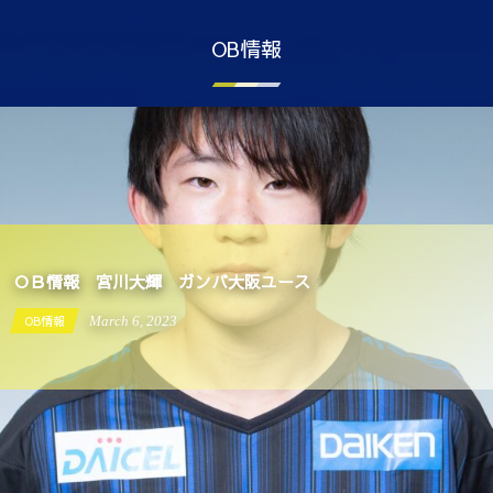
OB情報
ＯＢ情報 宮川大輝 ガンバ大阪ユース
OB情報
March
6
,
2023