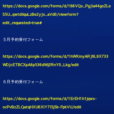
https://docs.google.com/forms/d/186VQx_PgJIa44goZLe
S5U_qwtdilquLzBs2yJx_aVd0/viewform?
edit_requested=true#
５月予約受付フォーム
https://docs.google.com/forms/d/1hWKmyARJ9L9X733
WDJcETBCXpA6p536dWj2RnY0_Lkg/edit
６月予約受付フォーム
https://docs.google.com/forms/d/1ErEH1h1jqwx-
ocPvBzZLQatqHXU6XIY7I5j5b-FpkVU/edit