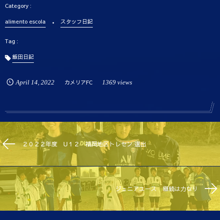
alimento escola
スタッフ日記
飯田日記
April
14
,
2022
カメリアFC
1369 views
２０２２年度 U１２ 福岡地区トレセン 選出
ジュニアユース 継続は力なり