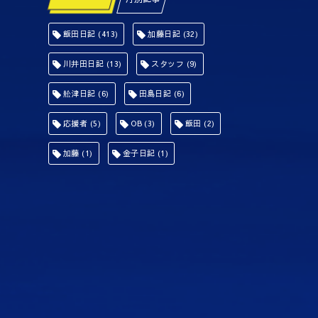
飯田日記
(413)
加藤日記
(32)
川井田日記
(13)
スタッフ
(9)
舩津日記
(6)
田島日記
(6)
応援者
(5)
OB
(3)
飯田
(2)
加藤
(1)
金子日記
(1)