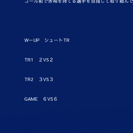
ゴール前で余裕を持てる選手を目指して取り組ん
W－UP シュートTR
TR1 ２VS２
TR2 ３VS３
GAME ６VS６