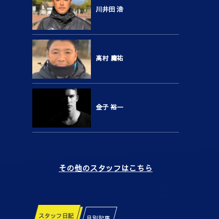
川井田 浩
高村 庸祐
金子 裕一
その他のスタッフはこちら
スタッフ日記
月別記事