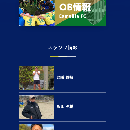
スタッフ情報
加藤 義裕
飯田 孝輔