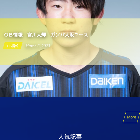
ＯＢ情報 宮川大輝 ガンバ大阪ユース
OB情報
March
6
,
2023
More
人気記事