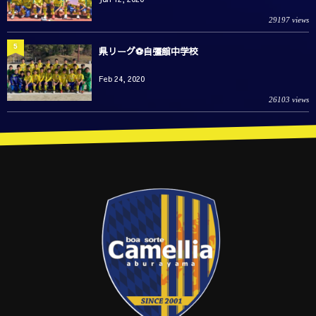
29197 views
5
県リーグ⚽️自彊館中学校
Feb 24, 2020
26103 views