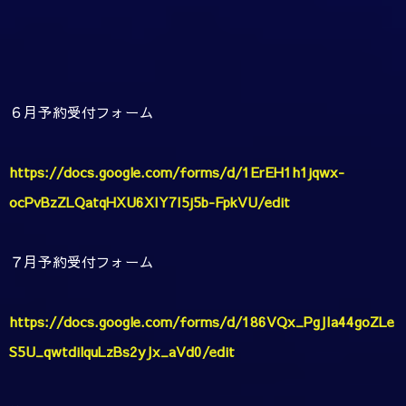
６月予約受付フォーム
https://docs.google.com/forms/d/1ErEH1h1jqwx-
ocPvBzZLQatqHXU6XIY7I5j5b-FpkVU/edit
７月予約受付フォーム
https://docs.google.com/forms/d/186VQx_PgJIa44goZLe
S5U_qwtdilquLzBs2yJx_aVd0/edit