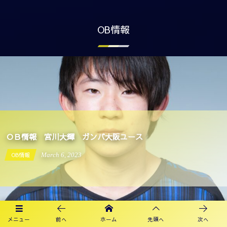
OB情報
OB情報 宮川大輝 ガンバ大阪ユース
OB情報
September
19
,
2022
メニュー
前へ
ホーム
先頭へ
次へ