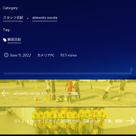
スタッフ日記
alimento escola
飯田日記
June
9
,
2022
カメリアFC
915 views
alimento escola 6/9 トレーニング詳細
U１２12 バーモンドカップ 福岡県大会 予選リーグ １節 速報