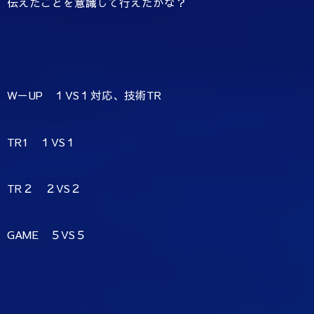
伝えたことを意識して行えたかな？
W－UP １VS１対応、技術TR
TR1 １VS１
TR２ ２VS２
GAME ５VS５