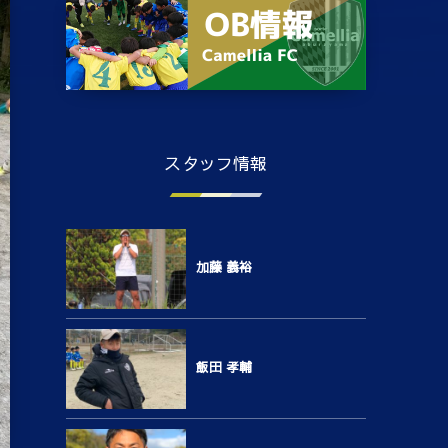
スタッフ情報
加藤 義裕
飯田 孝輔