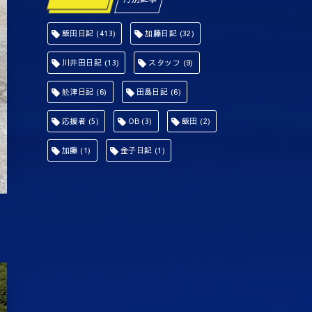
飯田日記
(413)
加藤日記
(32)
川井田日記
(13)
スタッフ
(9)
舩津日記
(6)
田島日記
(6)
応援者
(5)
OB
(3)
飯田
(2)
加藤
(1)
金子日記
(1)