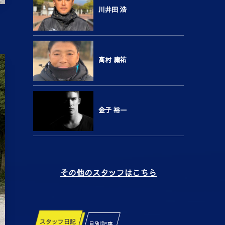
川井田 浩
高村 庸祐
金子 裕一
その他のスタッフはこちら
スタッフ日記
月別記事