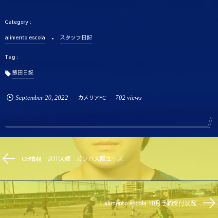
alimento escola
スタッフ日記
飯田日記
September
20
,
2022
カメリアFC
702 views
OB情報 宮川大輝 ガンバ大阪ユース
alimento escola 10月予約受付状況