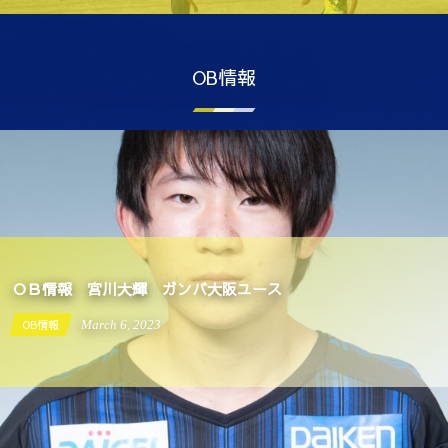
OB情報
ＯＢ情報 宮川大輝 ガンバ大阪ユース
OB情報
March
6
,
2023