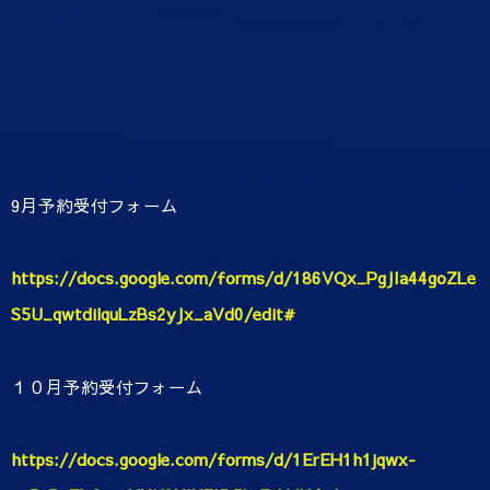
9月予約受付フォーム
https://docs.google.com/forms/d/186VQx_PgJIa44goZLe
S5U_qwtdilquLzBs2yJx_aVd0/edit#
１０月予約受付フォーム
https://docs.google.com/forms/d/1ErEH1h1jqwx-