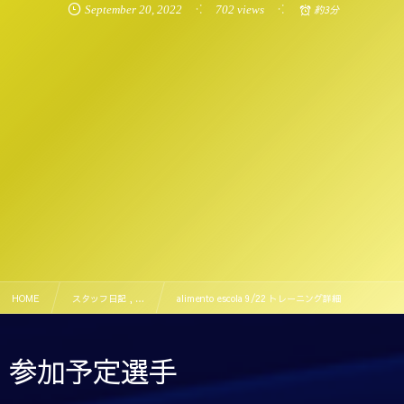
September
20
,
2022
702 views
約3分
HOME
スタッフ日記 , …
alimento escola 9/22 トレーニング詳細
参加予定選手