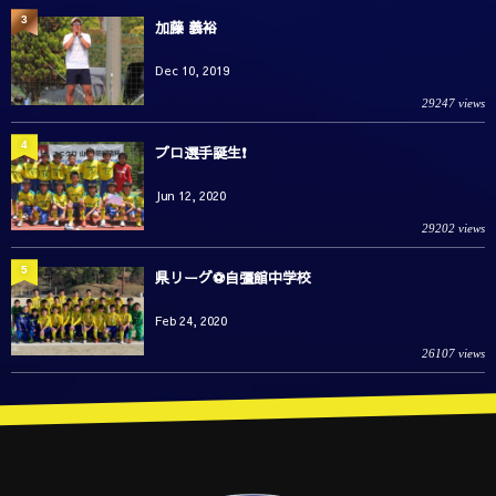
3
加藤 義裕
Dec 10, 2019
29247 views
4
プロ選手誕生❗️
Jun 12, 2020
29202 views
5
県リーグ⚽️自彊館中学校
Feb 24, 2020
26107 views