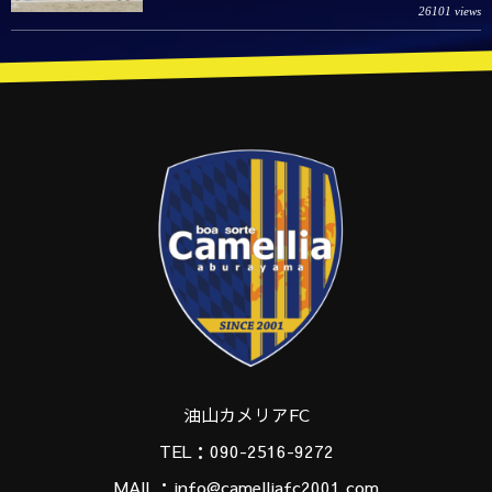
26101 views
油山カメリアFC
TEL：090-2516-9272
MAIL：info@camelliafc2001.com