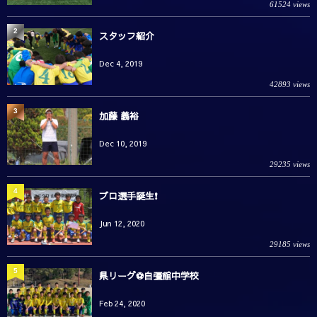
61524 views
2
スタッフ紹介
Dec 4, 2019
42893 views
3
加藤 義裕
Dec 10, 2019
29235 views
4
プロ選手誕生❗️
Jun 12, 2020
29185 views
5
県リーグ⚽️自彊館中学校
Feb 24, 2020