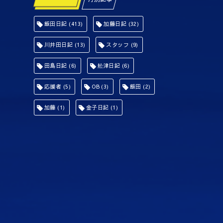
飯田日記
(413)
加藤日記
(32)
川井田日記
(13)
スタッフ
(9)
田島日記
(6)
舩津日記
(6)
応援者
(5)
OB
(3)
飯田
(2)
加藤
(1)
金子日記
(1)