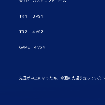
W-UP パス＆コントロール
TR１ ３VS１
TR２ ４VS２
GAME ４VS４
先週が中止になった為、今週に先週予定していた