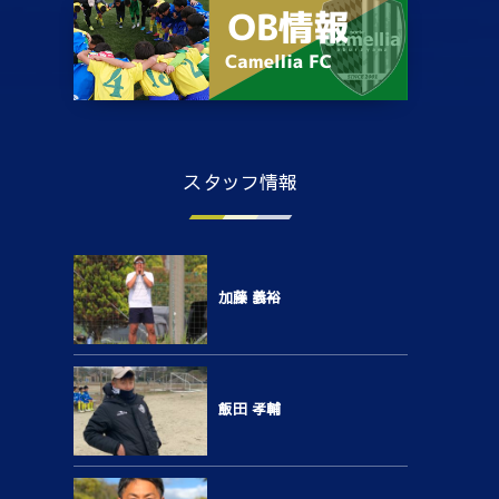
スタッフ情報
加藤 義裕
飯田 孝輔