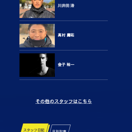
川井田 浩
高村 庸祐
金子 裕一
その他のスタッフはこちら
スタッフ日記
月別記事