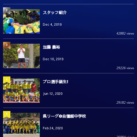
2
スタッフ紹介
Dec 4, 2019
42882 views
3
加藤 義裕
Dec 10, 2019
29226 views
4
プロ選手誕生❗️
Jun 12, 2020
29182 views
5
県リーグ⚽️自彊館中学校
Feb 24, 2020
26094 views