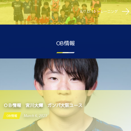
8/7 U-10 トレーニング
OB情報
ＯＢ情報 宮川大輝 ガンバ大阪ユース
OB情報
March
6
,
2023