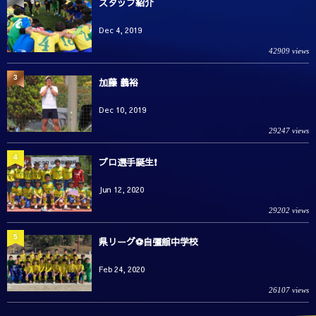
スタッフ紹介
Dec 4, 2019
42909 views
3
加藤 義裕
Dec 10, 2019
29247 views
4
プロ選手誕生❗️
Jun 12, 2020
29202 views
5
県リーグ⚽️自彊館中学校
Feb 24, 2020
26107 views