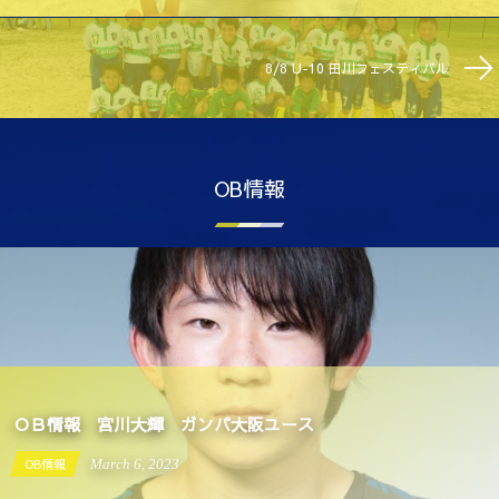
8/8 U-10 田川フェスティバル
OB情報
ＯＢ情報 宮川大輝 ガンバ大阪ユース
OB情報
March
6
,
2023