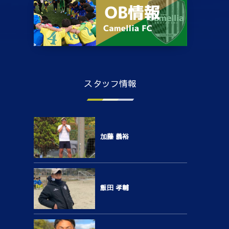
スタッフ情報
加藤 義裕
飯田 孝輔