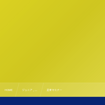
HOME
ジュニア , …
足育セミナー