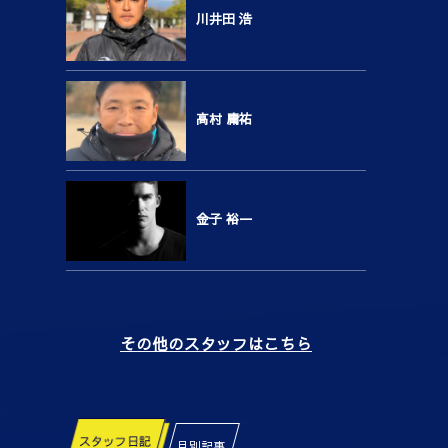
川井田 浩
高村 庸祐
金子 裕一
その他のスタッフはこちら
スタッフ日記
月別記事