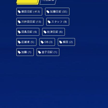
飯田日記
(413)
加藤日記
(32)
川井田日記
(13)
スタッフ
(9)
田島日記
(6)
舩津日記
(6)
応援者
(5)
OB
(3)
飯田
(2)
加藤
(1)
金子日記
(1)