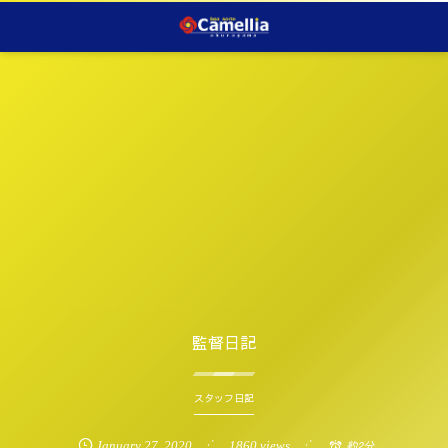
監督日記
スタッフ日記
January
27
,
2020
1860 views
約2分