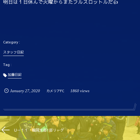
明日は１日休んで火曜からまたフルスロットルだ👍
スタッフ日記
加藤日記
January
27
,
2020
カメリアFC
1860 views
Uー１１ 福岡支部1部リーグ