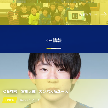
足育セミナー
OB情報
ＯＢ情報 宮川大輝 ガンバ大阪ユース
OB情報
March
6
,
2023