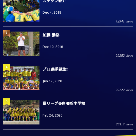
スタッフ紹介
Dec 4, 2019
42941 views
3
加藤 義裕
Dec 10, 2019
29282 views
4
プロ選手誕生❗️
Jun 12, 2020
29222 views
5
県リーグ⚽️自彊館中学校
Feb 24, 2020
26117 views