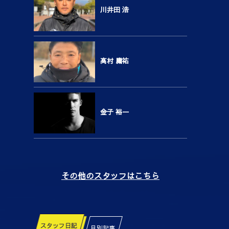
川井田 浩
高村 庸祐
金子 裕一
その他のスタッフはこちら
スタッフ日記
月別記事