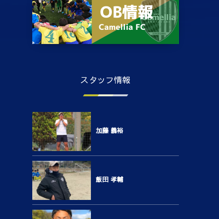
スタッフ情報
加藤 義裕
飯田 孝輔