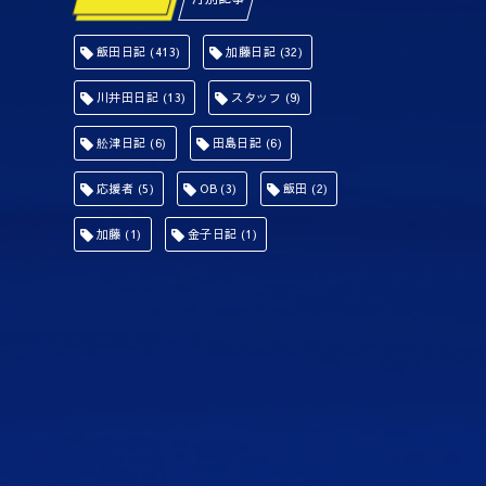
飯田日記
(413)
加藤日記
(32)
川井田日記
(13)
スタッフ
(9)
舩津日記
(6)
田島日記
(6)
応援者
(5)
OB
(3)
飯田
(2)
加藤
(1)
金子日記
(1)