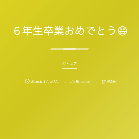
６年生卒業おめでとう😄
ジュニア
March
17
,
2021
3538 views
約2分