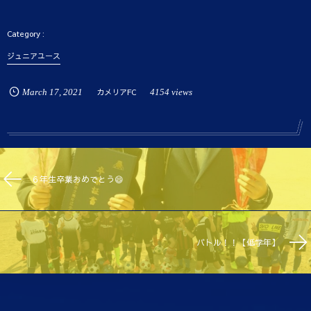
ジュニアユース
March
17
,
2021
カメリアFC
4154 views
６年生卒業おめでとう😄
バトル！！【低学年】