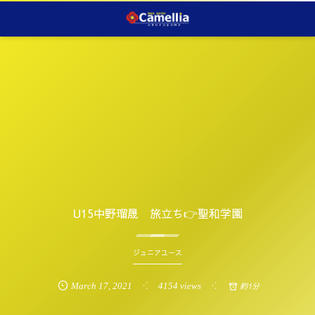
U15中野瑠晟 旅立ち👉聖和学園
ジュニアユース
March
17
,
2021
4154 views
約1分