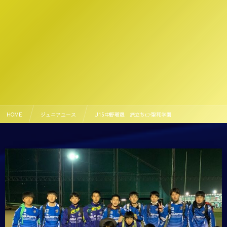
HOME
ジュニアユース
U15中野瑠晟 旅立ち👉聖和学園