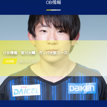
OB情報
ＯＢ情報 宮川大輝 ガンバ大阪ユース
OB情報
March
6
,
2023