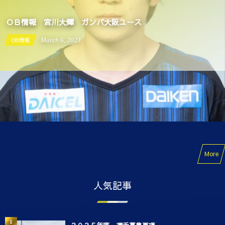
ＯＢ情報 宮川大輝 ガンバ大阪ユース
OB情報
March
6
,
2023
More
人気記事
1