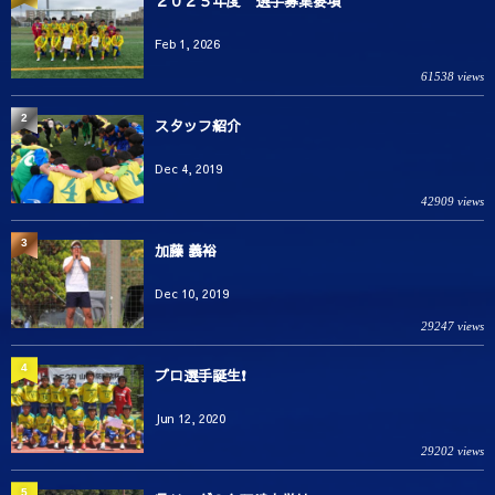
２０２５年度 選手募集要項
Feb 1, 2026
61538 views
2
スタッフ紹介
Dec 4, 2019
42909 views
3
加藤 義裕
Dec 10, 2019
29247 views
4
プロ選手誕生❗️
Jun 12, 2020
29202 views
5