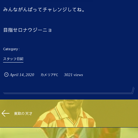
みんながんばってチャレンジしてね。
目指せロナウジーニョ
スタッフ日記
April
14
,
2020
カメリアFC
3021 views
東欧の天才