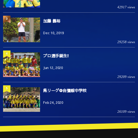
42917 views
3
加藤 義裕
Dec 10, 2019
29258 views
4
プロ選手誕生❗️
Jun 12, 2020
29209 views
5
県リーグ⚽️自彊館中学校
Feb 24, 2020
26109 views