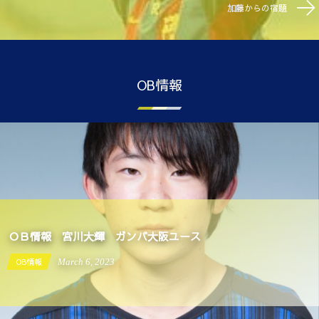
加藤からの宿題
OB情報
ＯＢ情報 宮川大輝 ガンバ大阪ユース
OB情報
March
6
,
2023